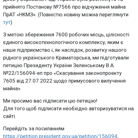
прийнято Постанову №7566 про відчуження майна
ПрАТ «НКМЗ». (Повністю новину можна переглянути
тут
)
З метою збереження 7600 робочих місць, цілісності
єдиного високотехнологічного комплексу, яким є
наше підприємство і, як наслідок, розвитку нашого
рідного українського Краматорська, ми підготували
петицію Президенту України Зеленському В.А.
№22/156094-еп про «Скасування законопроекту
7605 від 27.07.2022 щодо примусового вилучення
майна».
Ми просимо вас підписати цю петицію!
Для того щоб підписати необхідно авторизуватися на
сайті.
Перейдіть за посиланням
https://petition.president.gov.ua/petition/156094
,