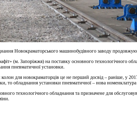
аднання Новокраматорського машинобудівного заводу продовжую
афіт» (м. Запоріжжя) на поставку основного технологічного обла
нання пневматичної установки.
колон для новокраматорців це не перший досвід – раніше, у 201
уки, то обладнання установки пневматичної – нова номенклатура
вного технологічного обладнання та призначене для обслуговува
міни.