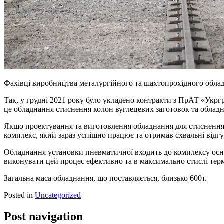
Фахівці виробництва металургійного та шахтопрохідного обл
Так, у грудні 2021 року було укладено контракти з ПрАТ «Укргр
це обладнання стиснення колон вуглецевих заготовок та облад
Якщо проектування та виготовлення обладнання для стиснення 
комплекс, який зараз успішно працює та отримав схвальні відг
Обладнання установки пневматичної входить до комплексу осно
виконувати цей процес ефективно та в максимально стислі тер
Загальна маса обладнання, що поставляється, близько 600т.
Posted in
Uncategorized
Post navigation