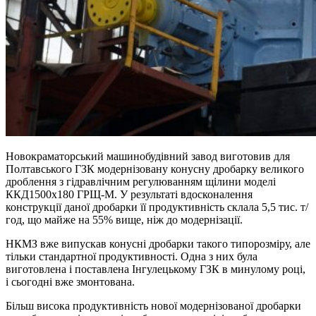
Новокраматорський машинобудівний завод виготовив для
Полтавського ГЗК модернізовану конусну дробарку великого
дроблення з гідравлічним регулюванням щілини моделі
ККД1500х180 ГРЩ-М. У результаті вдосконалення
конструкції даної дробарки її продуктивність склала 5,5 тис. т/
год, що майже на 55% вище, ніж до модернізації.
НКМЗ вже випускав конусні дробарки такого типорозміру, але
тільки стандартної продуктивності. Одна з них була
виготовлена і поставлена Інгулецькому ГЗК в минулому році,
і сьогодні вже змонтована.
Більш висока продуктивність нової модернізованої дробарки