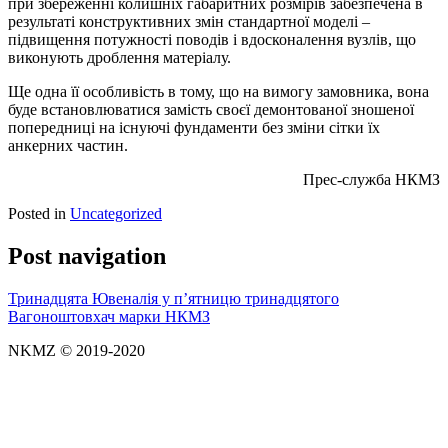
при збереженні колишніх габаритних розмірів забезпечена в
результаті конструктивних змін стандартної моделі –
підвищення потужності поводів і вдосконалення вузлів, що
виконують дроблення матеріалу.
Ще одна її особливість в тому, що на вимогу замовника, вона
буде встановлюватися замість своєї демонтованої зношеної
попередниці на існуючі фундаменти без зміни сітки їх
анкерних частин.
Прес-служба НКМЗ
Posted in
Uncategorized
Post navigation
Тринадцята Ювеналія у п’ятницю тринадцятого
Вагоноштовхач марки НКМЗ
NKMZ © 2019-2020